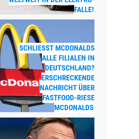
LLE!
SCHLIESST MCDONALDS A
LLE FILIALEN IN D
EUTSCHLAND? E
RSCHRECKENDE N
ACHRICHT ÜBER F
ASTFOOD-RIESE M
CDONALDS