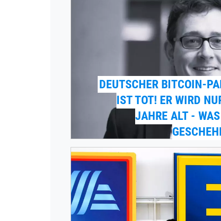
DEUTSCHER BITCOIN-PA
IST TOT! ER WIRD NU
JAHRE ALT - WAS
GESCHEH