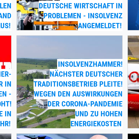
LLEN
DEUTSCHE WIRTSCHAFT IN
LAND
PROBLEMEN - INSOLVENZ
US!
ANGEMELDET!
INSOLVENZHAMMER!
ER-
NÄCHSTER DEUTSCHER
R IN
TRADITIONSBETRIEB PLEITE!
EN -
WEGEN DEN AUSWIRKUNGEN
OHT!
DER CORONA-PANDEMIE
E IN
UND ZU HOHEN
HR!
ENERGIEKOSTEN