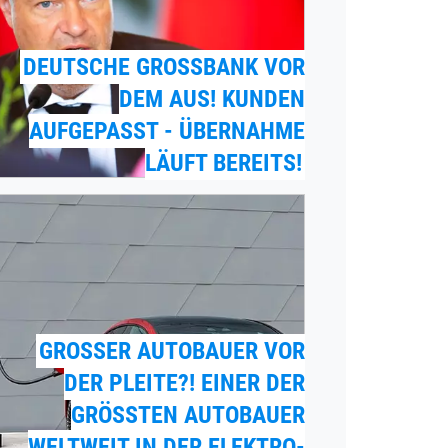
DEUTSCHE GROSSBANK VOR D
EM AUS! KUNDEN A
UFGEPASST - ÜBERNAHME L
ÄUFT BEREITS!
GROSSER AUTOBAUER VOR D
ER PLEITE?! EINER DER G
RÖSSTEN AUTOBAUER WE
LTWEIT IN DER ELEKTRO-FA