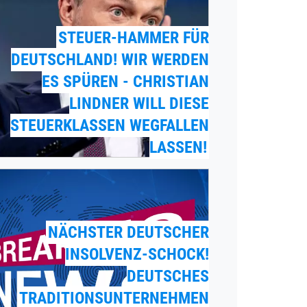
STEUER-HAMMER FÜR
DEUTSCHLAND! WIR WERDEN
ES SPÜREN - CHRISTIAN
LINDNER WILL DIESE
STEUERKLASSEN WEGFALLEN
LASSEN!
NÄCHSTER DEUTSCHER
INSOLVENZ-SCHOCK!
DEUTSCHES
TRADITIONSUNTERNEHMEN