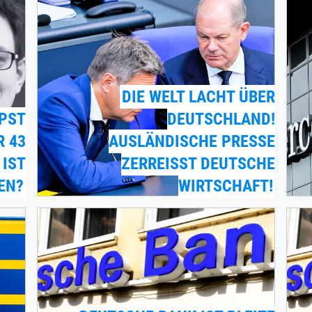
DIE WELT LACHT ÜBER
PST
DEUTSCHLAND!
R 43
AUSLÄNDISCHE PRESSE
 IST
ZERREISST DEUTSCHE W
EN?
IRTSCHAFT!