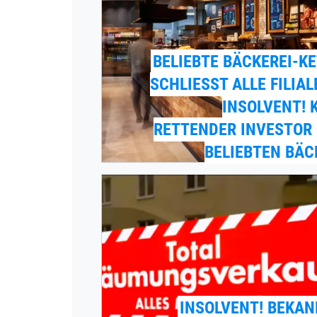
BELIEBTE BÄCKEREI-K
SCHLIESST ALLE FILIALEN
NSOLVENT! KE
ETTENDER INVESTOR F
ELIEBTEN BÄCK
INSOLVENT! BEKA