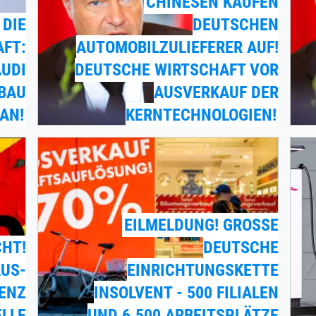
CHINESEN KAUFEN
 DIE
DEUTSCHEN
FT:
AUTOMOBILZULIEFERER AUF!
AUDI
DEUTSCHE WIRTSCHAFT VOR
BAU
AUSVERKAUF DER
AN!
KERNTECHNOLOGIEN!
EILMELDUNG! GROSSE D
CHT!
EUTSCHE E
US-
INRICHTUNGSKETTE I
VENZ
NSOLVENT - 500 FILIALEN U
ELLE
ND 6.500 ARBEITSPLÄTZE B