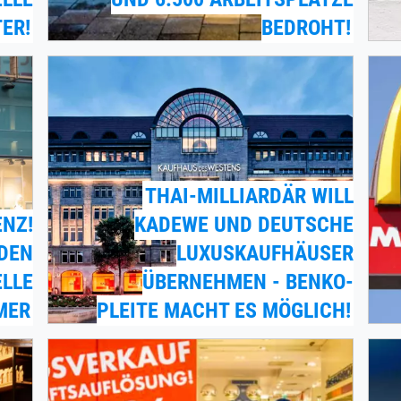
TER!
EDROHT!
THAI-MILLIARDÄR WILL
ENZ!
KADEWE UND DEUTSCHE
DEN
LUXUSKAUFHÄUSER
LE K
ÜBERNEHMEN - BENKO-
ER
PLEITE MACHT ES MÖGLICH!