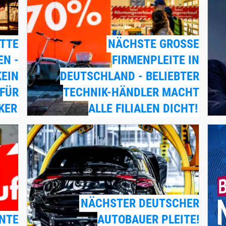
ETTE
NÄCHSTE GROSSE F
 - I
IRMENPLEITE IN D
IN R
EUTSCHLAND - BELIEBTER T
ÜR B
ECHNIK-HÄNDLER MACHT A
ER
LLE FILIALEN DICHT!
NÄCHSTER DEUTSCHER
NNTE
AUTOBAUER PLEITE!