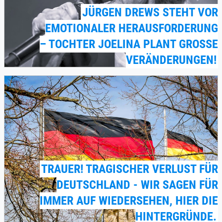
JÜRGEN DREWS STEHT VOR
EMOTIONALER HERAUSFORDERUNG
– TOCHTER JOELINA PLANT GROSSE V
ERÄNDERUNGEN!
TRAUER! TRAGISCHER VERLUST FÜR
DEUTSCHLAND - WIR SAGEN FÜR
IMMER AUF WIEDERSEHEN, HIER DIE
HINTERGRÜNDE.