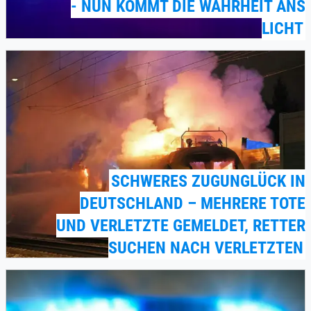
- NUN KOMMT DIE WAHRHEIT ANS
LICHT
SCHWERES ZUGUNGLÜCK IN
DEUTSCHLAND – MEHRERE TOTE
UND VERLETZTE GEMELDET, RETTER
SUCHEN NACH VERLETZTEN