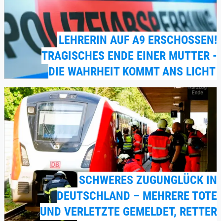
LEHRERIN AUF A9 ERSCHOSSEN!
TRAGISCHES ENDE EINER MUTTER -
DIE WAHRHEIT KOMMT ANS LICHT
SCHWERES ZUGUNGLÜCK IN
DEUTSCHLAND – MEHRERE TOTE
UND VERLETZTE GEMELDET, RETTER